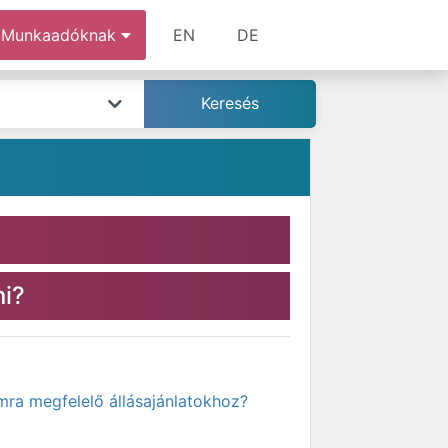
Munkaadóknak
EN
DE
ni?
mra megfelelő állásajánlatokhoz?