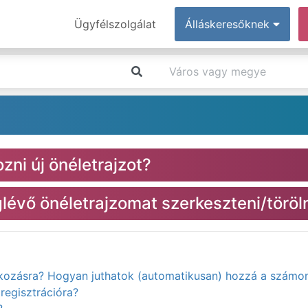
Ügyfélszolgálat
Álláskeresőknek
zni új önéletrajzot?
évő önéletrajzomat szerkeszteni/töröl
atkozásra? Hogyan juthatok (automatikusan) hozzá a számo
regisztrációra?