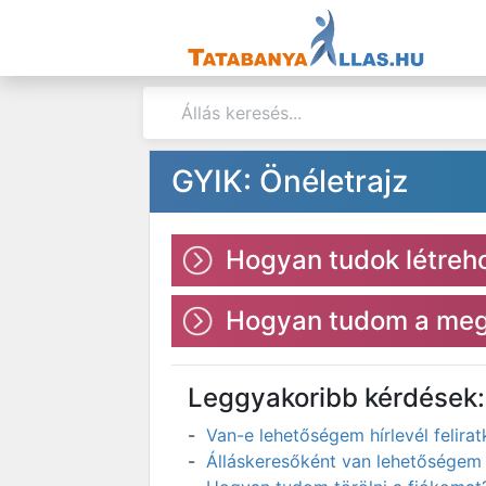
GYIK: Önéletrajz
Hogyan tudok létreho
Hogyan tudom a megl
Leggyakoribb kérdések:
Van-e lehetőségem hírlevél felir
Álláskeresőként van lehetőségem 