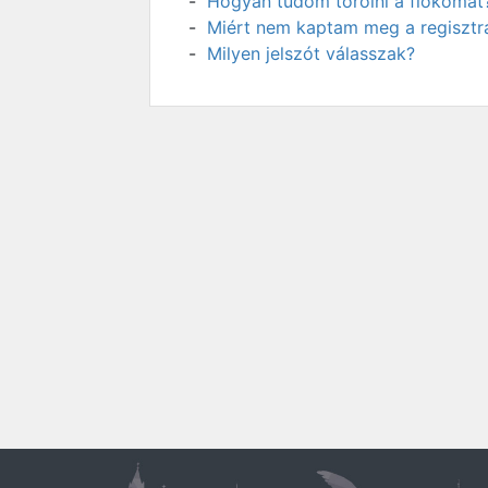
Hogyan tudom törölni a fiókomat
Miért nem kaptam meg a regisztrá
Milyen jelszót válasszak?