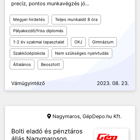
precíz, pontos munkavégzés jó...
Megyei hirdetés
Teljes munkaidő 8 óra
Pályakezdő/friss diplomás
1-2 év szakmai tapasztalat
OKJ
Gimnázium
Szakközépiskola
Nem szükséges nyelvtudás
Általános
Beosztott
Vámügyintéző
2023. 08. 23.
Nagymaros,
GépDepo.hu Kft.
Bolti eladó és pénztáros
állás Nagymaroson