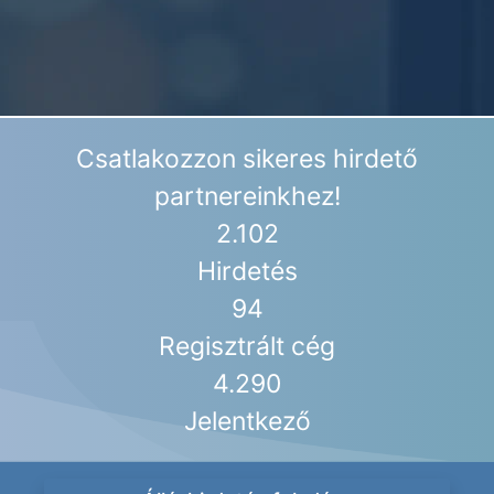
Csatlakozzon sikeres hirdető
partnereinkhez!
2.102
Hirdetés
94
Regisztrált cég
4.290
Jelentkező