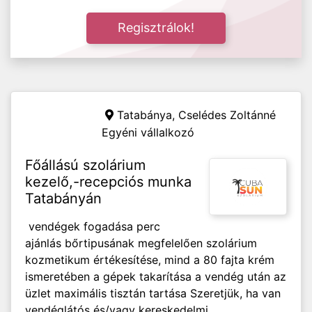
Regisztrálok!
Tatabánya,
Cselédes Zoltánné
Egyéni vállalkozó
Főállású szolárium
kezelő,-recepciós munka
Tatabányán
vendégek fogadása perc
ajánlás bőrtipusának megfelelően szolárium
kozmetikum értékesítése, mind a 80 fajta krém
ismeretében a gépek takarítása a vendég után az
üzlet maximális tisztán tartása Szeretjük, ha van
vendéglátós és/vagy kereskedelmi