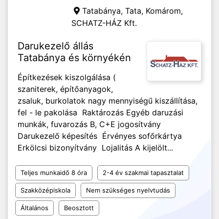
Tatabánya, Tata, Komárom,
SCHATZ-HÁZ Kft.
Darukezelő állás
Tatabánya és környékén
Építkezések kiszolgálása (
szaniterek, építőanyagok,
zsaluk, burkolatok nagy mennyiségű kiszállítása,
fel - le pakolása Raktározás Egyéb daruzási
munkák, fuvarozás B, C+E jogosítvány
Darukezelő képesítés Érvényes sofőrkártya
Erkölcsi bizonyítvány Lojalitás A kijelölt...
Teljes munkaidő 8 óra
2-4 év szakmai tapasztalat
Szakközépiskola
Nem szükséges nyelvtudás
Általános
Beosztott