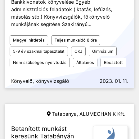
Bankkivonatok könyvelése Egyéb
adminisztrációs feladatok (iktatás, lefűzés,
másolás stb.) Könyvvizsgálók, főkönyvelő
munkájának segítése Szakirányú...
Megyei hirdetés
Teljes munkaidő 8 óra
5-9 év szakmai tapasztalat
OKJ
Gimnázium
Nem szükséges nyelvtudás
Általános
Beosztott
Könyvelő, könyvvizsgáló
2023. 01. 11.
Tatabánya,
ALUMECHANIK Kft.
Betanított munkást
keresünk Tatabányán