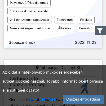
Pályakezdő/friss diplomás
1-2 év szakmai tapasztalat
2-4 év szakmai tapasztalat
Technikum
Főiskola
Nem szükséges nyelvtudás
Általános
Beosztott
Gépészmérnök
2022. 11. 23.
Tatabánya,
Dialcont Kft.
Az oldal a hatékonyabb működés érdekében
Raktárvezető
sütiket(cookie) használ. További információkért olvassa
munkalehetőség
Tatabányán
el a
süti tájékoztatót!
Sütik beállítása
Összes elfogadása
Kiemelt feladatok: részt vesz a
raktár napi munkájában (anyagkiadás,