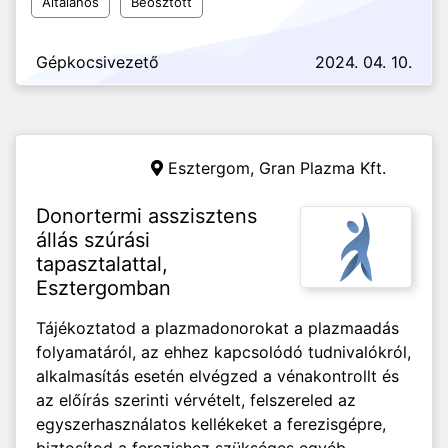
Általános
Beosztott
Gépkocsivezető
2024. 04. 10.
Esztergom,
Gran Plazma Kft.
Donortermi asszisztens
állás szúrási
tapasztalattal,
Esztergomban
Tájékoztatod a plazmadonorokat a plazmaadás
folyamatáról, az ehhez kapcsolódó tudnivalókról,
alkalmasítás esetén elvégzed a vénakontrollt és
az előírás szerinti vérvételt, felszereled az
egyszerhasználatos kellékeket a ferezisgépre,