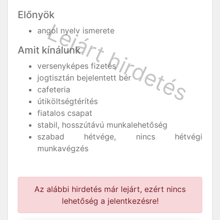
Előnyök
angol nyelv ismerete
Amit kínálunk
versenyképes fizetés
jogtisztán bejelentett bér
cafeteria
útiköltségtérítés
fiatalos csapat
stabil, hosszútávú munkalehetőség
szabad hétvége, nincs hétvégi
munkavégzés
Az alábbi hirdetés már lejárt, ezért nincs
lehetőség a jelentkezésre!