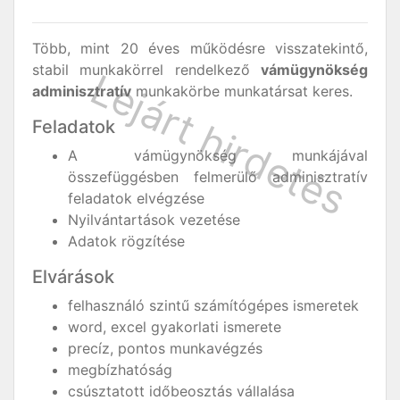
Több, mint 20 éves működésre visszatekintő,
stabil munkakörrel rendelkező
vámügynökség
adminisztratív
munkakörbe munkatársat keres.
Feladatok
A vámügynökség munkájával
összefüggésben felmerülő adminisztratív
feladatok elvégzése
Nyilvántartások vezetése
Adatok rögzítése
Elvárások
felhasználó szintű számítógépes ismeretek
word, excel gyakorlati ismerete
precíz, pontos munkavégzés
megbízhatóság
csúsztatott időbeosztás vállalása