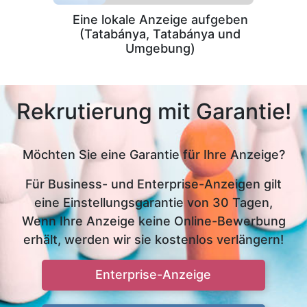
Eine lokale Anzeige aufgeben
(Tatabánya, Tatabánya und
Umgebung)
Rekrutierung mit Garantie!
Möchten Sie eine Garantie für Ihre Anzeige?
Für Business- und Enterprise-Anzeigen gilt
eine Einstellungsgarantie von 30 Tagen,
Wenn Ihre Anzeige keine Online-Bewerbung
erhält, werden wir sie kostenlos verlängern!
Enterprise-Anzeige