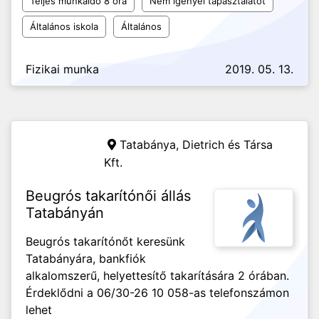
Teljes munkaidő 8 óra
Nem igényel tapasztalatot
Általános iskola
Általános
Fizikai munka
2019. 05. 13.
Tatabánya,
Dietrich és Társa
Kft.
Beugrós takarítónői állás
Tatabányán
Beugrós takarítónőt keresünk
Tatabányára, bankfiók
alkalomszerű, helyettesítő takarítására 2 órában.
Érdeklődni a 06/30-26 10 058-as telefonszámon
lehet