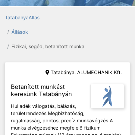
TatabanyaAllas
Állások
Fizikai, segéd, betanított munka
Tatabánya,
ALUMECHANIK Kft.
Betanított munkást
keresünk Tatabányán
Hulladék válogatás, bálázás,
területrendezés Megbízhatóság,
rugalmasság, pontos, precíz munkavégzés A
munka elvégzéséhez megfelelő fizikum