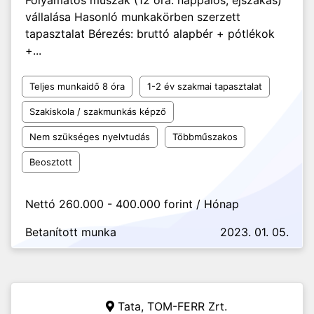
Folyamatos műszak (12 óra: nappalos, éjszakás)
vállalása Hasonló munkakörben szerzett
tapasztalat Bérezés: bruttó alapbér + pótlékok
+...
Teljes munkaidő 8 óra
1-2 év szakmai tapasztalat
Szakiskola / szakmunkás képző
Nem szükséges nyelvtudás
Többműszakos
Beosztott
Nettó 260.000 - 400.000 forint / Hónap
Betanított munka
2023. 01. 05.
Tata,
TOM-FERR Zrt.