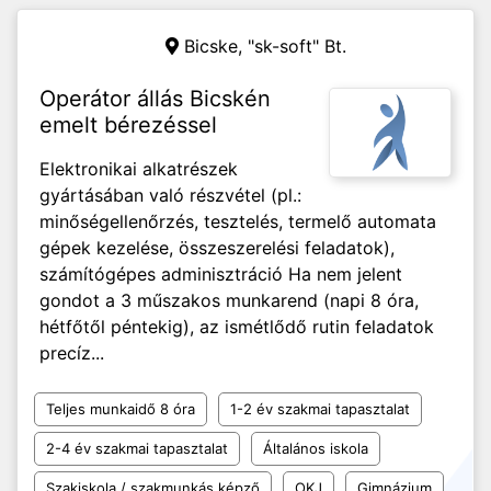
Bicske,
"sk-soft" Bt.
Operátor állás Bicskén
emelt bérezéssel
Elektronikai alkatrészek
gyártásában való részvétel (pl.:
minőségellenőrzés, tesztelés, termelő automata
gépek kezelése, összeszerelési feladatok),
számítógépes adminisztráció Ha nem jelent
gondot a 3 műszakos munkarend (napi 8 óra,
hétfőtől péntekig), az ismétlődő rutin feladatok
precíz...
Teljes munkaidő 8 óra
1-2 év szakmai tapasztalat
2-4 év szakmai tapasztalat
Általános iskola
Szakiskola / szakmunkás képző
OKJ
Gimnázium