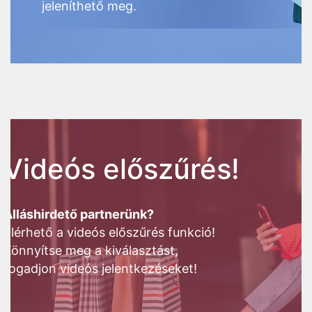
jeleníthető meg.
Videós előszűrés!
Álláshirdető partnerünk?
Elérhető a videós előszűrés funkció!
Könnyítse meg a kiválasztást,
fogadjon videós jelentkezéseket!