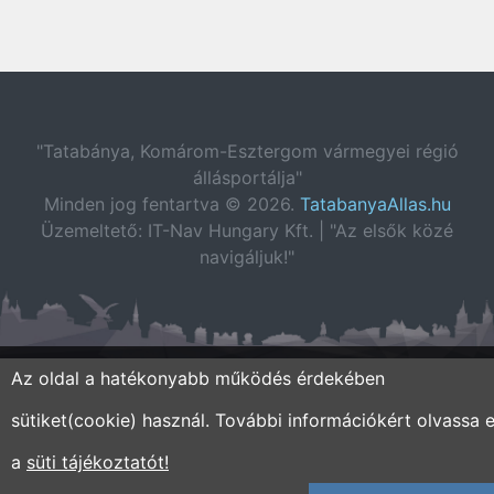
"Tatabánya, Komárom-Esztergom vármegyei régió
állásportálja"
Minden jog fentartva © 2026.
TatabanyaAllas.hu
Üzemeltető: IT-Nav Hungary Kft. | "Az elsők közé
navigáljuk!"
Az oldal a hatékonyabb működés érdekében
sütiket(cookie) használ. További információkért olvassa e
a
süti tájékoztatót!