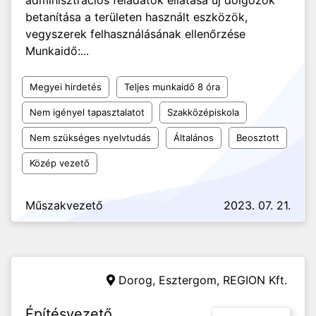
adminisztrációs feladatok ellátása új dolgozók
betanítása a területen használt eszközök,
vegyszerek felhasználásának ellenőrzése
Munkaidő:...
Megyei hirdetés
Teljes munkaidő 8 óra
Nem igényel tapasztalatot
Szakközépiskola
Nem szükséges nyelvtudás
Általános
Beosztott
Közép vezető
Műszakvezető
2023. 07. 21.
Dorog, Esztergom,
REGION Kft.
Építésvezető