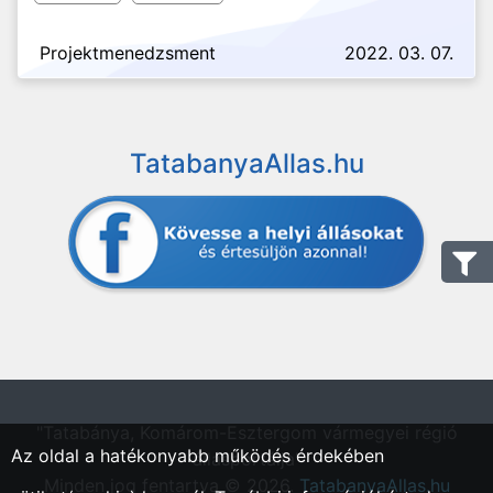
Projektmenedzsment
2022. 03. 07.
TatabanyaAllas.hu
"Tatabánya, Komárom-Esztergom vármegyei régió
Az oldal a hatékonyabb működés érdekében
állásportálja"
Minden jog fentartva © 2026.
TatabanyaAllas.hu