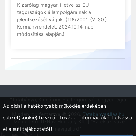
Kizárólag magyar, illetve az EU
tagországok állampolgárainak a
jelentkezését várjuk. (118/2001. (VI.30.)
Kormányrendelet, 2024.10.14. napi
módosítása alapján.)
"Tatabánya, Komárom-Esztergom vármegyei régió
Az oldal a hatékonyabb működés érdekében
állásportálja"
Minden jog fentartva © 2026.
TatabanyaAllas.hu
sütiket(cookie) használ. További információkért olvassa
Üzemeltető: IT-Nav Hungary Kft. | "Az elsők közé
navigáljuk!"
el a
süti tájékoztatót!