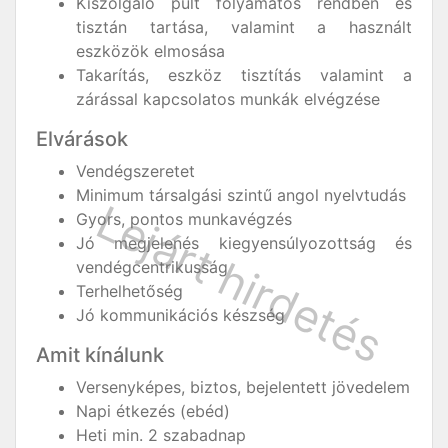
Kiszolgáló pult folyamatos rendben és
tisztán tartása, valamint a használt
eszközök elmosása
Takarítás, eszköz tisztítás valamint a
zárással kapcsolatos munkák elvégzése
Elvárások
Vendégszeretet
Minimum társalgási szintű angol nyelvtudás
Gyors, pontos munkavégzés
Jó megjelenés kiegyensúlyozottság és
vendégcentrikusság
Terhelhetőség
Jó kommunikációs készség
Amit kínálunk
Versenyképes, biztos, bejelentett jövedelem
Napi étkezés (ebéd)
Heti min. 2 szabadnap