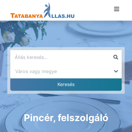
Pincér, felszolgáló