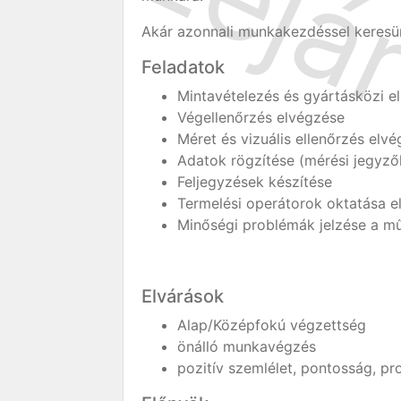
Akár azonnali munkakezdéssel keresü
Feladatok
Mintavételezés és gyártásközi e
Végellenőrzés elvégzése
Méret és vizuális ellenőrzés elv
Adatok rögzítése (mérési jegyző
Feljegyzések készítése
Termelési operátorok oktatása e
Minőségi problémák jelzése a m
Elvárások
Alap/Középfokú végzettség
önálló munkavégzés
pozitív szemlélet, pontosság, p