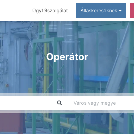
Ügyfélszolgálat
Álláskeresőknek
Operátor