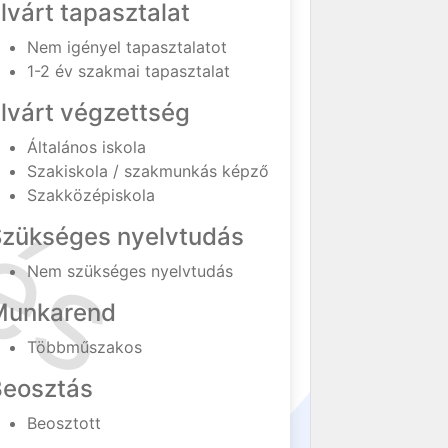
lvárt tapasztalat
Nem igényel tapasztalatot
1-2 év szakmai tapasztalat
lvárt végzettség
Általános iskola
Szakiskola / szakmunkás képző
Szakközépiskola
Szükséges nyelvtudás
Nem szükséges nyelvtudás
Munkarend
Többműszakos
Beosztás
Beosztott