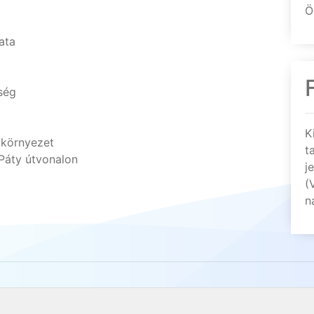
Ö
ata
ség
K
akörnyezet
t
Páty útvonalon
j
(
n