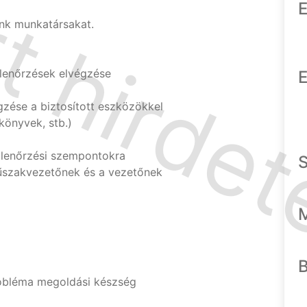
E
nk munkatársakat.
llenőrzések elvégzése
E
égzése a biztosított eszközökkel
könyvek, stb.)
llenőrzési szempontokra
űszakvezetőnek és a vezetőnek
robléma megoldási készség