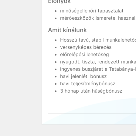
Előnyök
minőségellenőri tapasztalat
mérőeszközök ismerete, használ
Amit kínálunk
Hosszú távú, stabil munkalehető
versenyképes bérezés
előrelépési lehetőség
nyugodt, tiszta, rendezett munk
ingyenes buszjárat a Tatabánya-
havi jelenléti bónusz
havi teljesítménybónusz
3 hónap után hűségbónusz