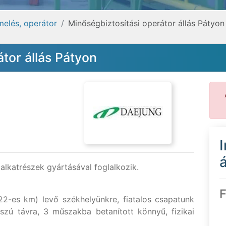
melés, operátor
Minőségbiztosítási operátor állás Pátyon
tor állás Pátyon
á
lkatrészek gyártásával foglalkozik.
F
2-es km) levő székhelyünkre, fiatalos csapatunk
sszú távra, 3 műszakba betanított könnyű, fizikai