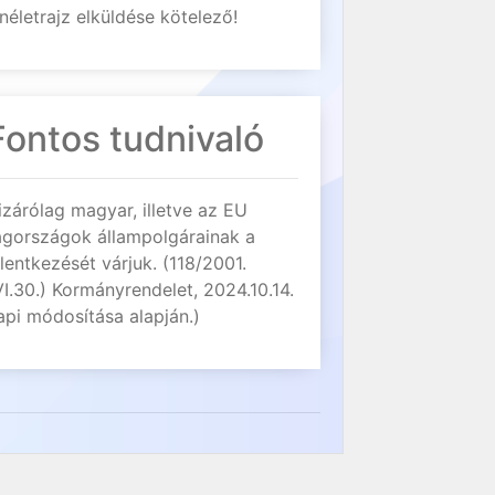
néletrajz elküldése kötelező!
Fontos tudnivaló
izárólag magyar, illetve az EU
agországok állampolgárainak a
elentkezését várjuk. (118/2001.
VI.30.) Kormányrendelet, 2024.10.14.
api módosítása alapján.)