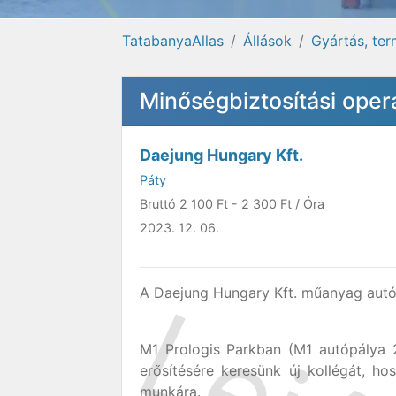
TatabanyaAllas
Állások
Gyártás, ter
Minőségbiztosítási operá
Daejung Hungary Kft.
Páty
Bruttó
2 100 Ft
-
2 300 Ft
/ Óra
2023. 12. 06.
A Daejung Hungary Kft. műanyag autóa
M1 Prologis Parkban (M1 autópálya 2
erősítésére keresünk új kollégát, ho
munkára.