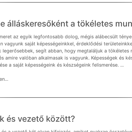
se álláskeresőként a tökéletes m
meret az egyik legfontosabb dolog, mégis alábecsült ténye
an vagyunk saját képességeinkkel, érdeklődési területeinkke
 legerősebbek, segít abban, hogy megtaláljuk a tökéletes 
és amire valóban alkalmasak is vagyunk. Képességek és ké
ése a saját képességeink és készségeink felismerése. ...
n...
k és vezető között?
 és a vezető két olyan kifejezés, amiket gyakran összeté