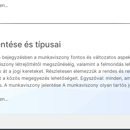
n...
ntése és típusai
 bejegyzésben a munkaviszony fontos és változatos aspekt
szony létrejöttétől megszűnéséig, valamint a felmondás leh
k át a jogi kereteket. Részletesen elemezzük a rendes és ren
t a közös megegyezés lehetőségeit. Egyszóval: minden, am
. A munkaviszony jelentése A munkaviszony olyan tartós jo
n...