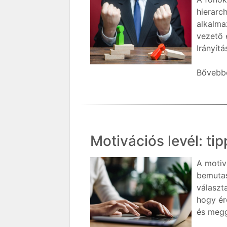
hierarc
alkalma
vezető 
Irányít
Bővebbe
Motivációs levél: t
A motiv
bemutas
választ
hogy ér
és megg