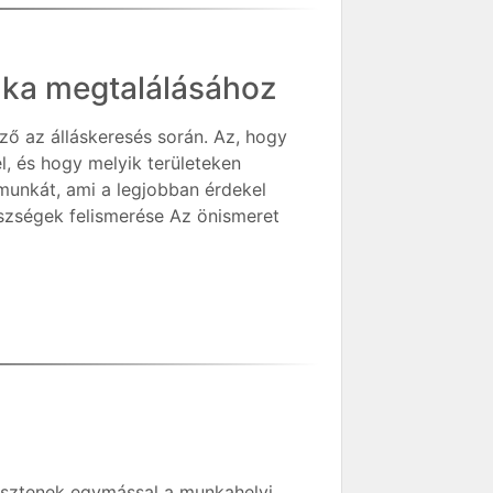
unka megtalálásához
ző az álláskeresés során. Az, hogy
l, és hogy melyik területeken
munkát, ami a legjobban érdekel
szségek felismerése Az önismeret
vesztenek egymással a munkahelyi