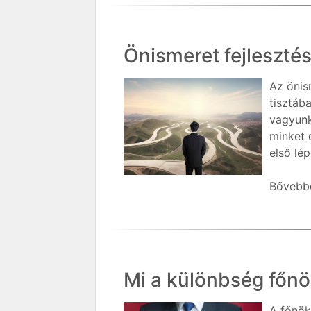
Önismeret fejleszté
Az önis
tisztáb
vagyunk
minket 
első lép
Bővebbe
Mi a különbség főnö
A főnök