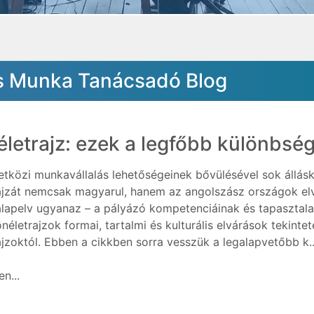
 és Munka Tanácsadó Blog
letrajz: ezek a legfőbb különbsé
tközi munkavállalás lehetőségeinek bővülésével sok állás
ajzát nemcsak magyarul, hanem az angolszász országok elvárá
alapelv ugyanaz – a pályázó kompetenciáinak és tapasztala
önéletrajzok formai, tartalmi és kulturális elvárások tekint
ajzoktól. Ebben a cikkben sorra vesszük a legalapvetőbb k..
n...