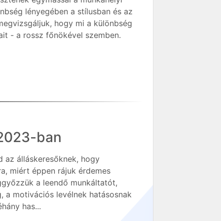
nbség lényegében a stílusban és az
megvizsgáljuk, hogy mi a különbség
ait - a rossz főnökével szemben.
k 2023-ban
d az álláskeresőknek, hogy
ra, miért éppen rájuk érdemes
eggyőzzük a leendő munkáltatót,
g, a motivációs levélnek hatásosnak
hány has...