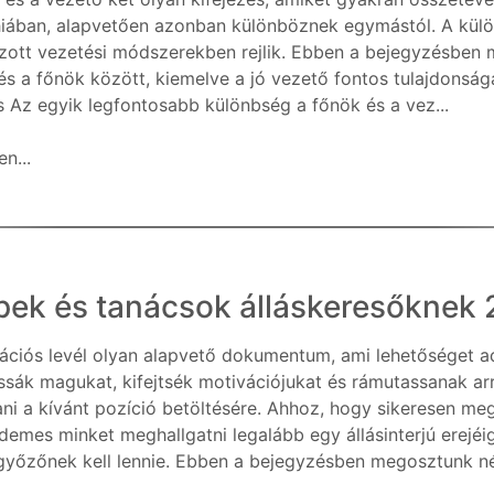
hiában, alapvetően azonban különböznek egymástól. A külö
zott vezetési módszerekben rejlik. Ebben a bejegyzésben 
és a főnök között, kiemelve a jó vezető fontos tulajdonság
ás Az egyik legfontosabb különbség a főnök és a vez...
n...
ippek és tanácsok álláskeresőkne
ációs levél olyan alapvető dokumentum, ami lehetőséget a
sák magukat, kifejtsék motivációjukat és rámutassanak ar
ani a kívánt pozíció betöltésére. Ahhoz, hogy sikeresen m
demes minket meghallgatni legalább egy állásinterjú erejéi
yőzőnek kell lennie. Ebben a bejegyzésben megosztunk né