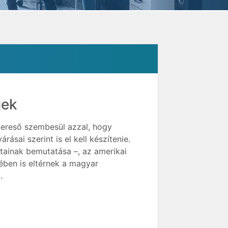
gek
kereső szembesül azzal, hogy
sai szerint is el kell készítenie.
tainak bemutatása –, az amerikai
etében is eltérnek a magyar
.