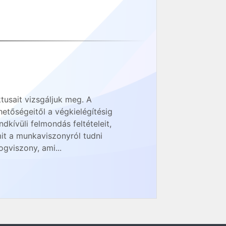
usait vizsgáljuk meg. A
etőségeitől a végkielégítésig
dkívüli felmondás feltételeit,
it a munkaviszonyról tudni
gviszony, ami...