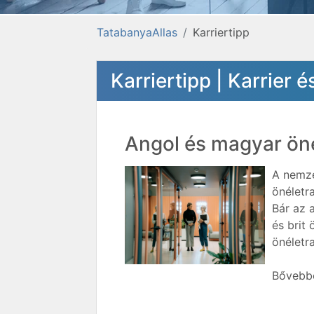
TatabanyaAllas
Karriertipp
Karriertipp | Karrier
Angol és magyar öné
A nemze
önéletr
Bár az 
és brit 
önéletr
Bővebbe