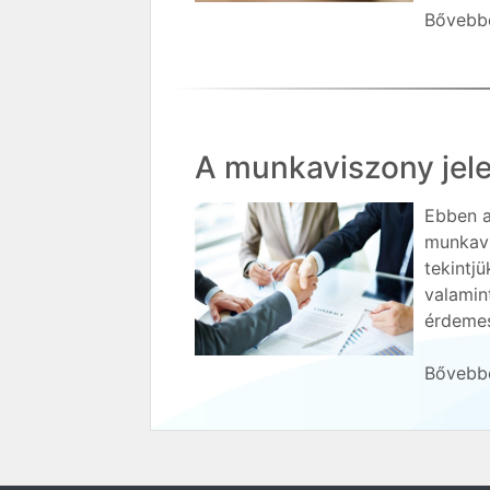
Bővebbe
A munkaviszony jele
Ebben a
munkavi
tekintjü
valamin
érdemes
Bővebbe