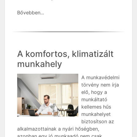
Bővebben...
A komfortos, klimatizált
munkahely
A munkavédelmi
törvény nem írja
elő, hogy a
munkáltató
kellemes hűs
munkahelyet
biztosítson az
alkalmazottainak a nyári hőségben,
azonban egy jó munkaadó nem csak