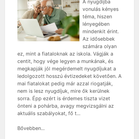
A nyugdíjba
vonulás kényes
téma, hiszen
lényegében
mindenkit érint.
Az idősebbek
számára olyan
ez, mint a fiataloknak az iskola. Vágják a
centit, hogy vége legyen a munkának, és
megkapják jól megérdemelt nyugdíjukat a
ledolgozott hosszú évtizedeket követően. A
mai fiatalokat pedig már azzal riogatják,
nem is lesz nyugdíjuk, mire ők kerülnek
sorra. Épp ezért is érdemes tiszta vizet
önteni a pohárba, avagy megvizsgálni az
aktuális szabályokat, fő t...
Bővebben...