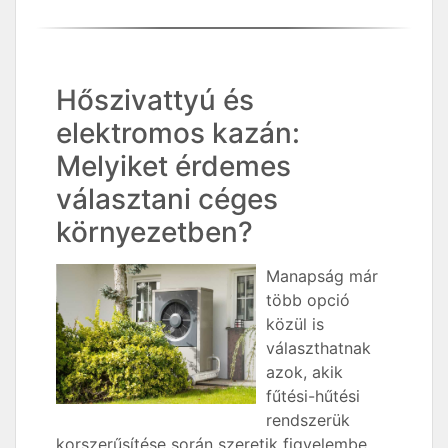
Hőszivattyú és
elektromos kazán:
Melyiket érdemes
választani céges
környezetben?
Manapság már
több opció
közül is
választhatnak
azok, akik
fűtési-hűtési
rendszerük
korszerűsítése során szeretik figyelembe