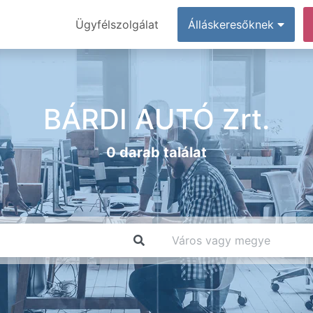
Ügyfélszolgálat
Álláskeresőknek
BÁRDI AUTÓ Zrt.
0 darab találat