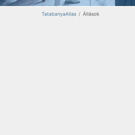
TatabanyaAllas
Állások