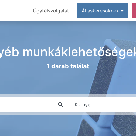
Ügyfélszolgálat
Álláskeresőknek
yéb munkáklehetőségek
1 darab találat