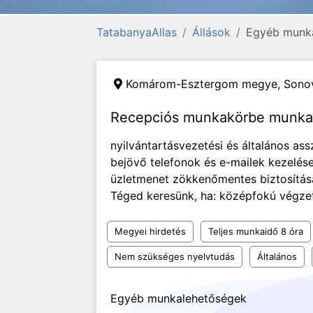
TatabanyaAllas
Állások
Egyéb munk
Komárom-Esztergom megye,
Sonov
Recepciós munkakörbe munkat
nyilvántartásvezetési és általános ass
bejövő telefonok és e-mailek kezelés
üzletmenet zökkenőmentes biztosítás
Téged keresünk, ha: középfokú végzett
Megyei hirdetés
Teljes munkaidő 8 óra
Nem szükséges nyelvtudás
Általános
Egyéb munkalehetőségek