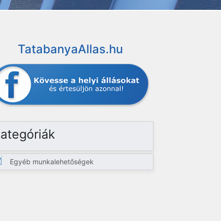
TatabanyaAllas.hu
ategóriák
Egyéb munkalehetőségek