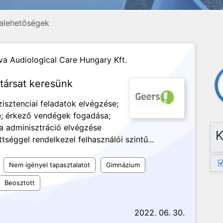
alehetőségek
a Audiological Care Hungary Kft.
ársat keresünk
zisztenciai feladatok elvégzése;
e; érkező vendégek fogadása;
a adminisztráció elvégzése
K
séggel rendelkezel felhasználói szintű...
Nem igényel tapasztalatot
Gimnázium
Beosztott
2022. 06. 30.