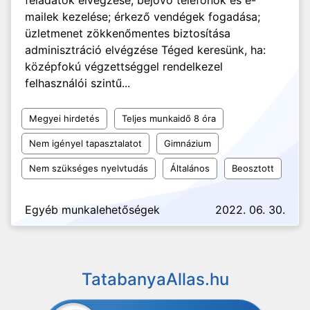
feladatok elvégzése; bejövő telefonok és e-
mailek kezelése; érkező vendégek fogadása;
üzletmenet zökkenőmentes biztosítása
adminisztráció elvégzése Téged keresünk, ha:
középfokú végzettséggel rendelkezel
felhasználói szintű...
Megyei hirdetés
Teljes munkaidő 8 óra
Nem igényel tapasztalatot
Gimnázium
Nem szükséges nyelvtudás
Általános
Beosztott
Egyéb munkalehetőségek
2022. 06. 30.
TatabanyaAllas.hu