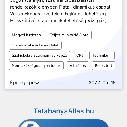
Jogosítvánnyal, szakmai tapasztalattal
rendelkezők elonyben Fiatal, dinamikus csapat
Versenyképes jövedelem Fejlődési lehetőség
Hosszútávú, stabil munkalehetőség Víz, gáz,...
Megyei hirdetés
Teljes munkaidő 8 óra
1-2 év szakmai tapasztalat
Szakiskola / szakmunkás képző
OKJ
Technikum
Nem szükséges nyelvtudás
Általános
Beosztott
Épületgépész
2022. 05. 18.
TatabanyaAllas.hu