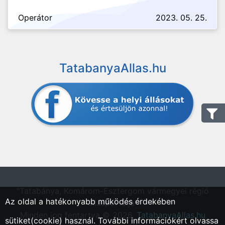
Operátor
2023. 05. 25.
TatabanyaAllas.hu
"Tatabánya, Komárom-Esztergom vármegyei régió
Az oldal a hatékonyabb működés érdekében
állásportálja"
Minden jog fentartva © 2026.
TatabanyaAllas.hu
sütiket(cookie) használ. További információkért olvassa