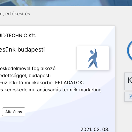
, értékesítés
UIDTECHNIC Kft.
resünk budapesti
ereskedelmével foglalkozó
edettséggel, budapesti
K
ök-üzletkötő munkakörbe. FELADATOK:
és kereskedelmi tanácsadás termék marketing
Általános
2021. 02. 03.