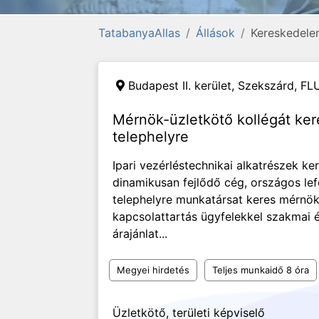
TatabanyaAllas
Állások
Kereskedelem
Budapest II. kerület, Szekszárd,
FL
Mérnök-üzletkötő kollégát ke
telephelyre
Ipari vezérléstechnikai alkatrészek k
dinamikusan fejlődő cég, országos lef
telephelyre munkatársat keres mérn
kapcsolattartás ügyfelekkel szakmai 
árajánlat...
Megyei hirdetés
Teljes munkaidő 8 óra
Üzletkötő, területi képviselő