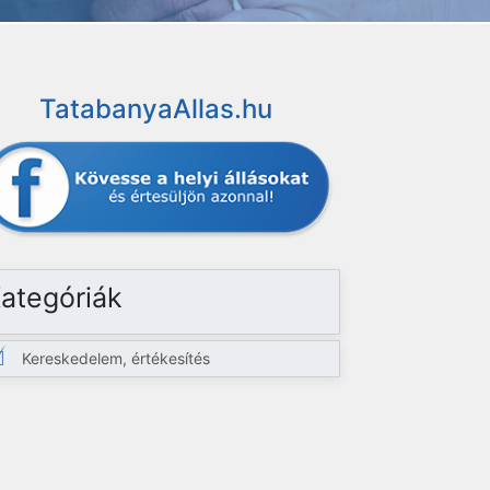
TatabanyaAllas.hu
ategóriák
Kereskedelem, értékesítés