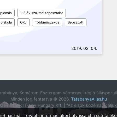
iplomás
1-2 év szakmai tapasztalat
piskola
OKJ
Többműszakos
Beosztott
2019. 03. 04.
atabánya, Komárom-Esztergom vármegyei régió állásportál
Minden jog fentartva © 2026.
TatabanyaAllas.hu
zemeltető: IT-Nav Hungary Kft. | "Az elsők közé navigáljuk
e) használ. További információkért olvassa el a
süti tájéko