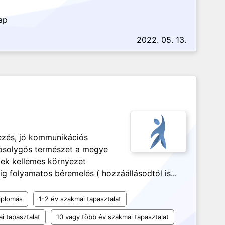
ap
2022. 05. 13.
lezés, jó kommunikációs
osolygós természet a megye
tek kellemes környezet
ig folyamatos béremelés ( hozzáállásodtól is...
iplomás
1-2 év szakmai tapasztalat
i tapasztalat
10 vagy több év szakmai tapasztalat