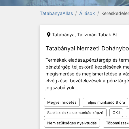
TatabanyaAllas
Állások
Kereskedelem
Tatabánya,
Talizmán Tabak Bt.
Tatabányai Nemzeti Dohánybol
Termékek eladása,pénztárgép és termi
pénztárgép teljeskörű kezelésének me
megismerése és megismertetése a vásá
elvégzése, bevételezések a pénztárgé
jogszabályok...
Megyei hirdetés
Teljes munkaidő 8 óra
Szakiskola / szakmunkás képző
OKJ
Nem szükséges nyelvtudás
Többműszak