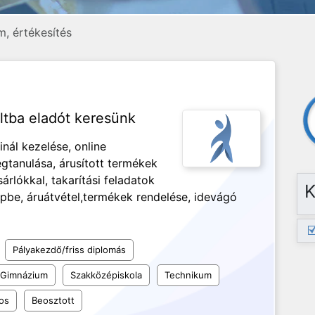
, értékesítés
tba eladót keresünk
nál kezelése, online
gtanulása, árusított termékek
rlókkal, takarítási feladatok
K
pbe, áruátvétel,termékek rendelése, idevágó
Pályakezdő/friss diplomás
Gimnázium
Szakközépiskola
Technikum
os
Beosztott