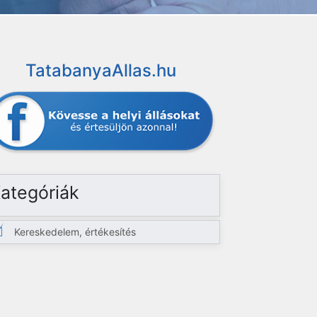
TatabanyaAllas.hu
ategóriák
Kereskedelem, értékesítés