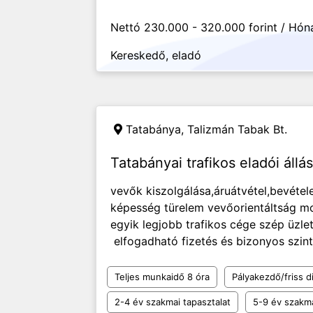
Nettó 230.000 - 320.000 forint / Hón
Kereskedő, eladó
Tatabánya,
Talizmán Tabak Bt.
Tatabányai trafikos eladói állás
vevők kiszolgálása,áruátvétel,bevéte
képesség türelem vevőorientáltság m
egyik legjobb trafikos cége szép üzle
elfogadható fizetés és bizonyos szint
Teljes munkaidő 8 óra
Pályakezdő/friss d
2-4 év szakmai tapasztalat
5-9 év szakma