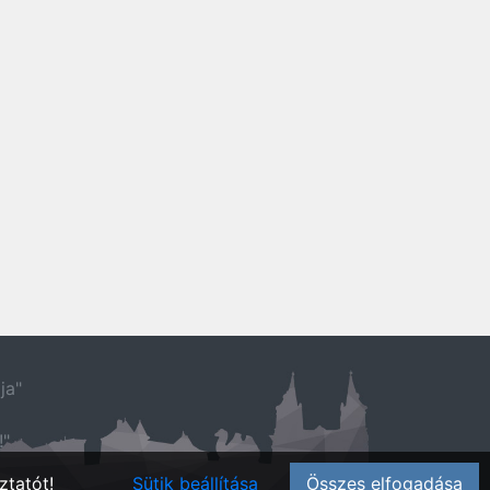
ja"
!"
ztatót!
Sütik beállítása
Összes elfogadása