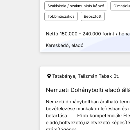
Szakiskola / szakmunkás képző
Gimnázi
Többműszakos
Beosztott
Nettó 150.000 - 240.000 forint / hón
Kereskedő, eladó
Tatabánya,
Talizmán Tabak Bt.
Nemzeti Dohánybolti eladó áll
Nemzeti dohányboltban árulható term
bevételezése munkaköri leírésban és
betartása Főbb kompetenciák: Élel
eladó,boltvezető,üzletvezető képesítés
számítógépes...