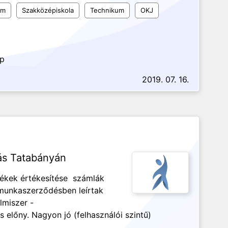
um
Szakközépiskola
Technikum
OKJ
ap
2019. 07. 16.
ás Tatabányán
ékek értékesítése számlák
 munkaszerződésben leírtak
miszer -
 előny. Nagyon jó (felhasználói szintű)