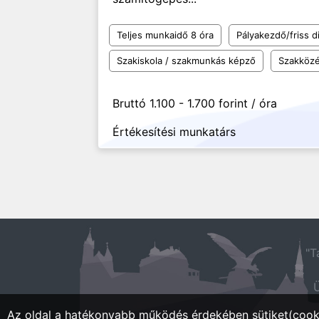
Teljes munkaidő 8 óra
Pályakezdő/friss d
Szakiskola / szakmunkás képző
Szakközé
Bruttó 1.100 - 1.700 forint / óra
Értékesítési munkatárs
"T
Ü
Az oldal a hatékonyabb működés érdekében sütiket(cooki