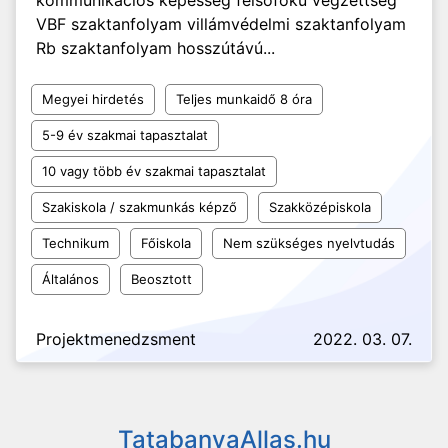
kommunikációs képesség felsőfokú végzettség
VBF szaktanfolyam villámvédelmi szaktanfolyam
Rb szaktanfolyam hosszútávú...
Megyei hirdetés
Teljes munkaidő 8 óra
5-9 év szakmai tapasztalat
10 vagy több év szakmai tapasztalat
Szakiskola / szakmunkás képző
Szakközépiskola
Technikum
Főiskola
Nem szükséges nyelvtudás
Általános
Beosztott
Projektmenedzsment
2022. 03. 07.
TatabanyaAllas.hu