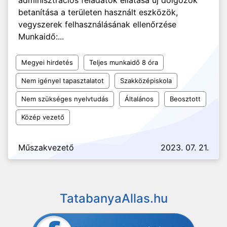
adminisztrációs feladatok ellátása új dolgozók
betanítása a területen használt eszközök,
vegyszerek felhasználásának ellenőrzése
Munkaidő:...
Megyei hirdetés
Teljes munkaidő 8 óra
Nem igényel tapasztalatot
Szakközépiskola
Nem szükséges nyelvtudás
Általános
Beosztott
Közép vezető
Műszakvezető
2023. 07. 21.
TatabanyaAllas.hu