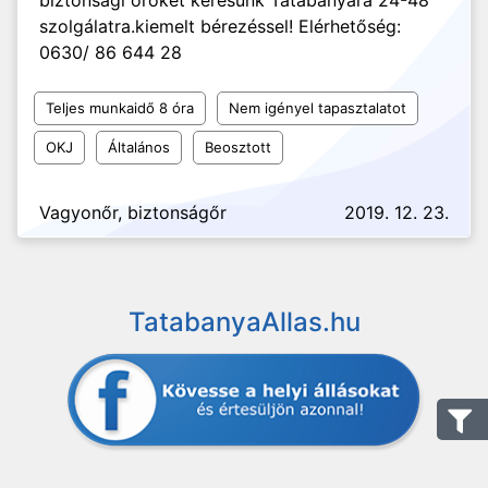
biztonsági őröket keresünk Tatabànyàra 24-48
szolgálatra.kiemelt bérezéssel! Elérhetőség:
0630/ 86 644 28
Teljes munkaidő 8 óra
Nem igényel tapasztalatot
OKJ
Általános
Beosztott
Vagyonőr, biztonságőr
2019. 12. 23.
TatabanyaAllas.hu