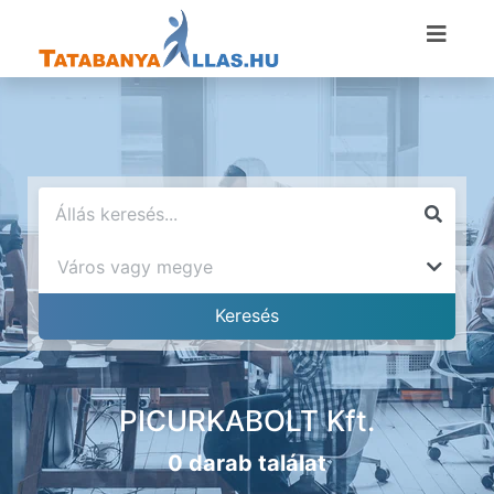
PICURKABOLT Kft.
0 darab találat