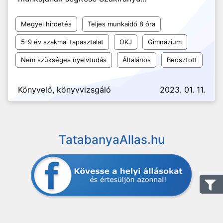
Megyei hirdetés
Teljes munkaidő 8 óra
5-9 év szakmai tapasztalat
OKJ
Gimnázium
Nem szükséges nyelvtudás
Általános
Beosztott
Könyvelő, könyvvizsgáló
2023. 01. 11.
TatabanyaAllas.hu