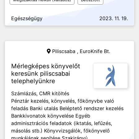
Egészségügy
2023. 11. 19.
Piliscsaba ,
EuroKnife Bt.
Mérlegképes könyvelőt
keresünk piliscsabai
telephelyünkre
Számlázás, CMR kitöltés
Pénztár kezelés, könyvelés, főkönyvbe való
feladás Banki utalás Beléptető rendszer kezelés
Bankkivonatok könyvelése Egyéb
adminisztrációs feladatok (iktatás, lefűzés,
másolás stb.) Könyvvizsgálók, főkönyvelő
munkájának segítése Szakirányú...