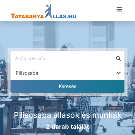
Piliscsaba állások és munkák
2 darab találat