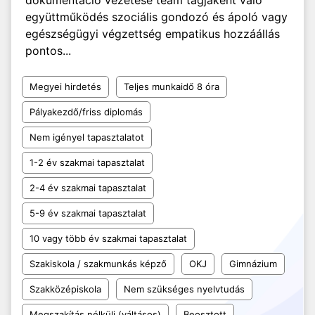
dokumentáció vezetése team tagjaként való
együttműködés szociális gondozó és ápoló vagy
egészségügyi végzettség empatikus hozzáállás
pontos...
Megyei hirdetés
Teljes munkaidő 8 óra
Pályakezdő/friss diplomás
Nem igényel tapasztalatot
1-2 év szakmai tapasztalat
2-4 év szakmai tapasztalat
5-9 év szakmai tapasztalat
10 vagy több év szakmai tapasztalat
Szakiskola / szakmunkás képző
OKJ
Gimnázium
Szakközépiskola
Nem szükséges nyelvtudás
Megszakítás nélküli (váltásos)
Beosztott