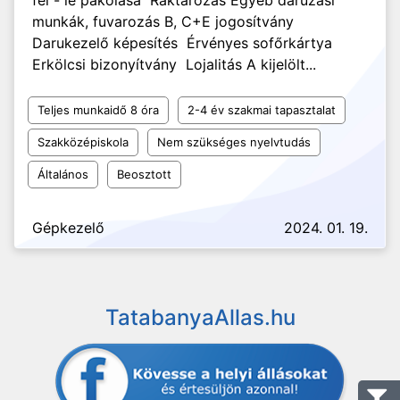
fel - le pakolása Raktározás Egyéb daruzási
munkák, fuvarozás B, C+E jogosítvány
Darukezelő képesítés Érvényes sofőrkártya
Erkölcsi bizonyítvány Lojalitás A kijelölt...
Teljes munkaidő 8 óra
2-4 év szakmai tapasztalat
Szakközépiskola
Nem szükséges nyelvtudás
Általános
Beosztott
Gépkezelő
2024. 01. 19.
TatabanyaAllas.hu