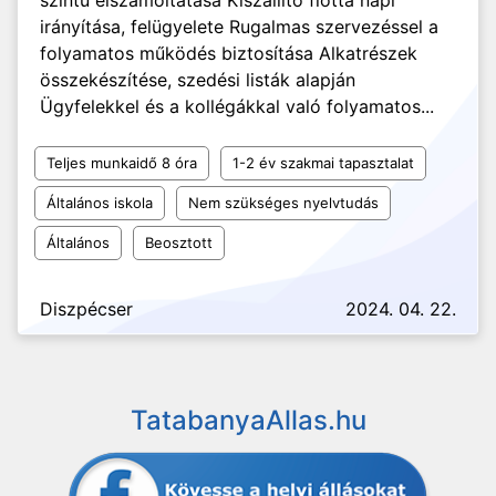
szintű elszámoltatása Kiszállító flotta napi
irányítása, felügyelete Rugalmas szervezéssel a
folyamatos működés biztosítása Alkatrészek
összekészítése, szedési listák alapján
Ügyfelekkel és a kollégákkal való folyamatos...
Teljes munkaidő 8 óra
1-2 év szakmai tapasztalat
Általános iskola
Nem szükséges nyelvtudás
Általános
Beosztott
Diszpécser
2024. 04. 22.
TatabanyaAllas.hu