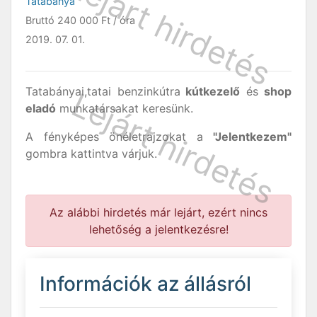
Tatabánya
Bruttó
240 000 Ft
/ óra
2019. 07. 01.
Tatabányai,tatai benzinkútra
kútkezelő
és
shop
eladó
munkatársakat keresünk.
A fényképes önéletrajzokat a
"Jelentkezem"
gombra kattintva várjuk.
Az alábbi hirdetés már lejárt, ezért nincs
lehetőség a jelentkezésre!
Információk az állásról