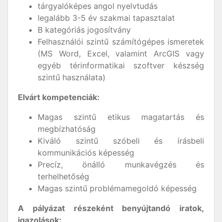
tárgyalóképes angol nyelvtudás
legalább 3-5 év szakmai tapasztalat
B kategóriás jogosítvány
Felhasználói szintű számítógépes ismeretek
(MS Word, Excel, valamint ArcGIS vagy
egyéb térinformatikai szoftver készség
szintű használata)
Elvárt kompetenciák:
Magas szintű etikus magatartás és
megbízhatóság
Kiváló szintű szóbeli és írásbeli
kommunikációs képesség
Precíz, önálló munkavégzés és
terhelhetőség
Magas szintű problémamegoldó képesség
A pályázat részeként benyújtandó iratok,
igazolások: