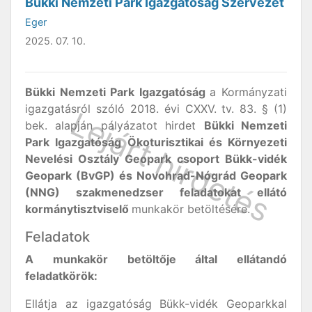
Bükki Nemzeti Park Igazgatóság Szervezet
Eger
2025. 07. 10.
Bükki Nemzeti Park Igazgatóság
a Kormányzati
igazgatásról szóló 2018. évi CXXV. tv. 83. § (1)
bek. alapján pályázatot hirdet
Bükki Nemzeti
Park Igazgatóság Ökoturisztikai és Környezeti
Nevelési Osztály Geopark csoport Bükk-vidék
Geopark (BvGP) és Novohrad-Nógrád Geopark
(NNG) szakmenedzser feladatokat ellátó
kormánytisztviselő
munkakör betöltésére.
Feladatok
A munkakör betöltője által ellátandó
feladatkörök:
Ellátja az igazgatóság Bükk-vidék Geoparkkal