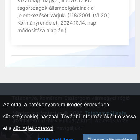
Kizárólag magyar, illetve az EU
tagországok állampolgárainak a
jelentkezését várjuk. (118/2001. (VI.30.)
Kormányrendelet, 2024.10.14. napi
módosítása alapján.)
"Tatabánya, Komárom-Esztergom vármegyei régió
Az oldal a hatékonyabb működés érdekében
állásportálja"
Minden jog fentartva © 2026.
TatabanyaAllas.hu
sütiket(cookie) használ. További információkért olvassa
Üzemeltető: IT-Nav Hungary Kft. | "Az elsők közé
navigáljuk!"
el a
süti tájékoztatót!