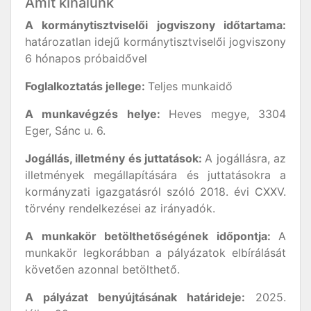
Amit kínálunk
A kormánytisztviselői jogviszony időtartama:
határozatlan idejű kormánytisztviselői jogviszony
6 hónapos próbaidővel
Foglalkoztatás jellege:
Teljes munkaidő
A munkavégzés helye:
Heves megye, 3304
Eger, Sánc u. 6.
Jogállás, illetmény és juttatások:
A jogállásra, az
illetmények megállapítására és juttatásokra a
kormányzati igazgatásról szóló 2018. évi CXXV.
törvény rendelkezései az irányadók.
A munkakör betölthetőségének időpontja:
A
munkakör legkorábban a pályázatok elbírálását
követően azonnal betölthető.
A pályázat benyújtásának határideje:
2025.