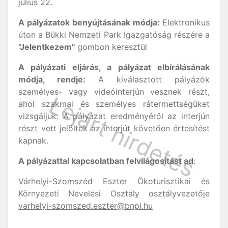
július 22.
A pályázatok benyújtásának módja:
Elektronikus
úton a Bükki Nemzeti Park Igazgatóság részére a
"Jelentkezem"
gombon keresztül
A pályázati eljárás, a pályázat elbírálásának
módja, rendje:
A kiválasztott pályázók
személyes- vagy videóinterjún vesznek részt,
ahol szakmai és személyes rátermettségüket
vizsgáljuk. A pályázat eredményéről az interjún
részt vett jelöltek az interjút követően értesítést
kapnak.
A pályázattal kapcsolatban felvilágosítást ad
:
Várhelyi-Szomszéd Eszter Ökoturisztikai és
Környezeti Nevelési Osztály osztályvezetője
varhelyi-szomszed.eszter@bnpi.hu