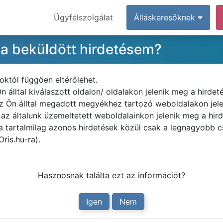
Ügyfélszolgálat
Álláskeresőknek
 a beküldött hirdetésem?
któl függően eltérőlehet.
n álltal kiválaszott oldalon/ oldalakon jelenik meg a hirdeté
z Ön álltal megadott megyékhez tartozó weboldalakon jel
z általunk üzemeltetett weboldalainkon jelenik meg a hird
a tartalmilag azonos hirdetések közül csak a legnagyobb 
Oris.hu-ra).
Hasznosnak találta ezt az információt?
Igen
Nem