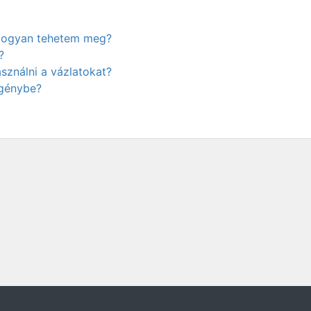
. Hogyan tehetem meg?
?
ználni a vázlatokat?
igénybe?