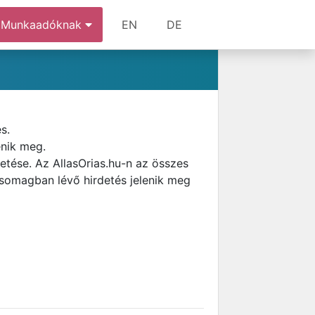
Munkaadóknak
EN
DE
s.
enik meg.
etése. Az AllasOrias.hu-n az összes
csomagban lévő hirdetés jelenik meg