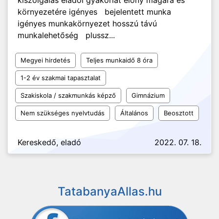
kiszolgálás eladói gyakorlat előny magára és
környezetére igényes bejelentett munka
igényes munkakörnyezet hosszú távú
munkalehetőség plussz...
Megyei hirdetés
Teljes munkaidő 8 óra
1-2 év szakmai tapasztalat
Szakiskola / szakmunkás képző
Gimnázium
Nem szükséges nyelvtudás
Általános
Beosztott
Kereskedő, eladó
2022. 07. 18.
TatabanyaAllas.hu