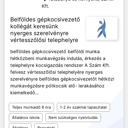
Kft.
Belföldes gépkocsivezető
kollégát keresünk
nyerges szerelvényre
vértesszőlősi telephelyre
belföldes gépkocsivezető belföldi munka
hétközbeni munkavégzés indulás, érkezés a
telephelyre kocsigazdás rendszer A Szám Kft.
felvesz vértesszőlősi telephelyére nyerges
szerelvényre belföldes gépkocsivezetőt hétközi
munkavégzésre pótkocsik elő- lerakásához
kiemelkedő...
Teljes munkaidő 8 óra
1-2 év szakmai tapasztalat
Általános iskola
Nem szükséges nyelvtudás
Általános
Beosztott