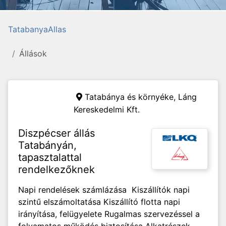
TatabanyaAllas
Állások
Tatabánya és környéke,
Láng
Kereskedelmi Kft.
Diszpécser állás
Tatabányán,
tapasztalattal
rendelkezőknek
Napi rendelések számlázása Kiszállítók napi
szintű elszámoltatása Kiszállító flotta napi
irányítása, felügyelete Rugalmas szervezéssel a