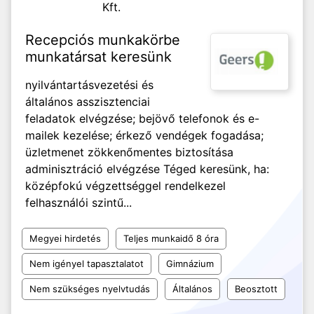
Kft.
Recepciós munkakörbe
munkatársat keresünk
nyilvántartásvezetési és
általános asszisztenciai
feladatok elvégzése; bejövő telefonok és e-
mailek kezelése; érkező vendégek fogadása;
üzletmenet zökkenőmentes biztosítása
adminisztráció elvégzése Téged keresünk, ha:
középfokú végzettséggel rendelkezel
felhasználói szintű...
Megyei hirdetés
Teljes munkaidő 8 óra
Nem igényel tapasztalatot
Gimnázium
Nem szükséges nyelvtudás
Általános
Beosztott