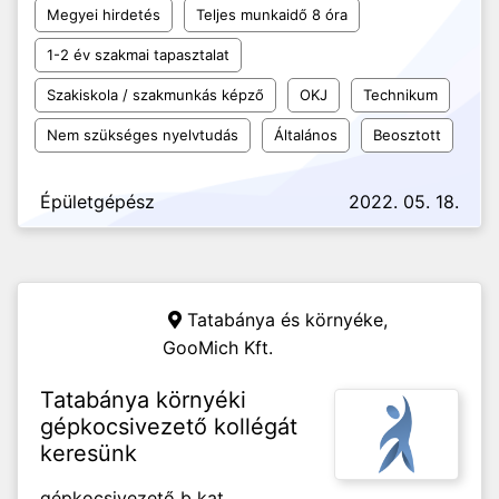
Megyei hirdetés
Teljes munkaidő 8 óra
1-2 év szakmai tapasztalat
Szakiskola / szakmunkás képző
OKJ
Technikum
Nem szükséges nyelvtudás
Általános
Beosztott
Épületgépész
2022. 05. 18.
Tatabánya és környéke,
GooMich Kft.
Tatabánya környéki
gépkocsivezető kollégát
keresünk
gépkocsivezető b kat.