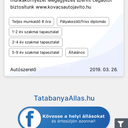
munkakörnyezet Megegyezés szerint cégautót
biztosítunk www.kovacsautojavito.hu
Teljes munkaidő 8 óra
Pályakezdő/friss diplomás
1-2 év szakmai tapasztalat
2-4 év szakmai tapasztalat
5-9 év szakmai tapasztalat
Általános
Autószerelő
2019. 03. 26.
TatabanyaAllas.hu