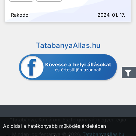
Rakodó
2024. 01. 17.
TatabanyaAllas.hu
"Tatabánya, Komárom-Esztergom vármegyei régió
Az oldal a hatékonyabb működés érdekében
állásportálja"
Minden jog fentartva © 2026.
TatabanyaAllas.hu