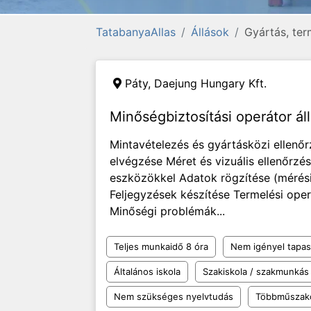
TatabanyaAllas
Állások
Gyártás, ter
Páty,
Daejung Hungary Kft.
Minőségbiztosítási operátor ál
Mintavételezés és gyártásközi ellenő
elvégzése Méret és vizuális ellenőrzés
eszközökkel Adatok rögzítése (mérési
Feljegyzések készítése Termelési ope
Minőségi problémák...
Teljes munkaidő 8 óra
Nem igényel tapas
Általános iskola
Szakiskola / szakmunkás
Nem szükséges nyelvtudás
Többműszak