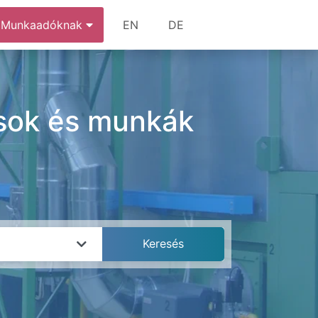
Munkaadóknak
EN
DE
lások és munkák