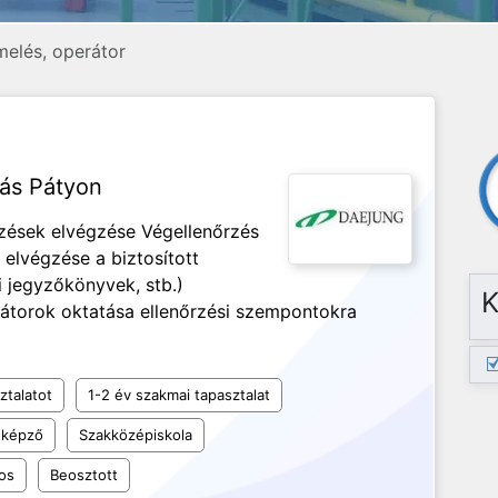
melés, operátor
lás Pátyon
rzések elvégzése Végellenőrzés
 elvégzése a biztosított
 jegyzőkönyvek, stb.)
K
rátorok oktatása ellenőrzési szempontokra
ztalatot
1-2 év szakmai tapasztalat
 képző
Szakközépiskola
os
Beosztott