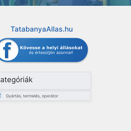
TatabanyaAllas.hu
ategóriák
Gyártás, termelés, operátor