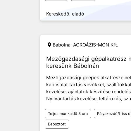
Kereskedő, eladó
Bábolna,
AGROÁZIS-MON Kft.
Mezőgazdasági gépalkatrész m
keresünk Bábolnán
Mezőgazdasági geépek alkatrészeinek 
kapcsolat tartás vevőkkel, szállítókkal
kezelése, ajánlatok készítése rendelés
Nyilvántartás kezelése, leltározás, s
Teljes munkaidő 8 óra
Pályakezdő/friss d
Beosztott