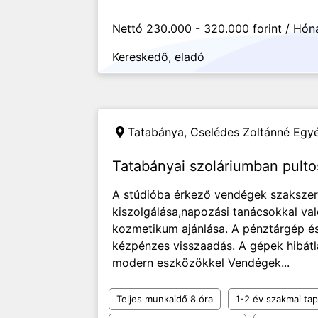
Nettó 230.000 - 320.000 forint / Hón
Kereskedő, eladó
Tatabánya,
Cselédes Zoltánné Egyé
Tatabányai szoláriumban pulto
A stúdióba érkező vendégek szakszer
kiszolgálása,napozási tanácsokkal val
kozmetikum ajánlása. A pénztárgép és
kézpénzes visszaadás. A gépek hibátla
modern eszközökkel Vendégek...
Teljes munkaidő 8 óra
1-2 év szakmai tap