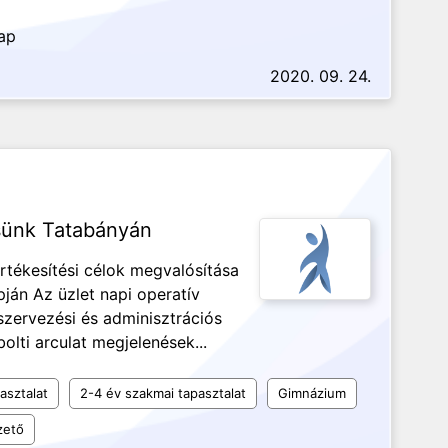
nap
2020. 09. 24.
sünk Tatabányán
Értékesítési célok megvalósítása
pján Az üzlet napi operatív
zervezési és adminisztrációs
olti arculat megjelenések...
asztalat
2-4 év szakmai tapasztalat
Gimnázium
zető