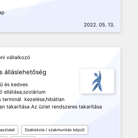
ap
2022. 05. 13.
ni vállalkozó
s álláslehetőség
ű és kedves
ó ellátása,szolárium
 terminál kezelése,hibátlan
n takarítása Az üzlet rendszeres takarítása
asztalat
Szakiskola / szakmunkás képző