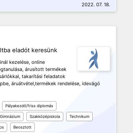
2022. 07. 18.
tba eladót keresünk
nál kezelése, online
gtanulása, árusított termékek
rlókkal, takarítási feladatok
pbe, áruátvétel,termékek rendelése, idevágó
Pályakezdő/friss diplomás
Gimnázium
Szakközépiskola
Technikum
os
Beosztott