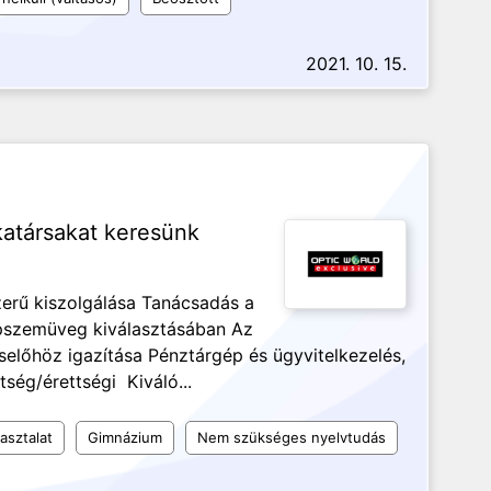
2021. 10. 15.
katársakat keresünk
zerű kiszolgálása Tanácsadás a
pszemüveg kiválasztásában Az
selőhöz igazítása Pénztárgép és ügyvitelkezelés,
ség/érettségi Kiváló...
asztalat
Gimnázium
Nem szükséges nyelvtudás