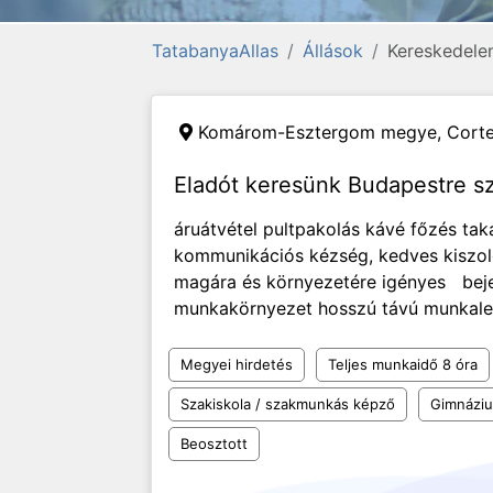
TatabanyaAllas
Állások
Kereskedelem
Komárom-Esztergom megye,
Corte
Eladót keresünk Budapestre sz
áruátvétel pultpakolás kávé főzés tak
kommunikációs kézség, kedves kiszolg
magára és környezetére igényes beje
munkakörnyezet hosszú távú munkale
Megyei hirdetés
Teljes munkaidő 8 óra
Szakiskola / szakmunkás képző
Gimnázi
Beosztott