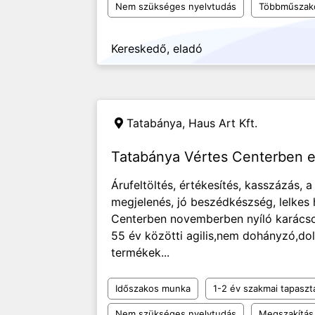
Nem szükséges nyelvtudás
Többműszak
Kereskedő, eladó
Tatabánya,
Haus Art Kft.
Tatabánya Vértes Centerben 
Árufeltöltés, értékesítés, kasszázás, a
megjelenés, jó beszédkészség, lelkes 
Centerben novemberben nyíló karácso
55 év közötti agilis,nem dohányzó,d
termékek...
Időszakos munka
1-2 év szakmai tapaszt
Nem szükséges nyelvtudás
Megszakítás 