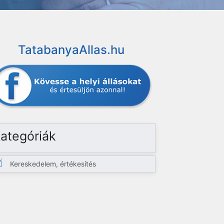
TatabanyaAllas.hu
ategóriák
Kereskedelem, értékesítés