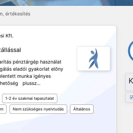
, értékesítés
si Kft.
állással
arítás pénztárgép használat
álás eladói gyakorlat előny
lentett munka igényes
K
hetőség plussz...
1-2 év szakmai tapasztalat
um
Nem szükséges nyelvtudás
Általános