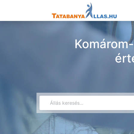
Komárom-
ért