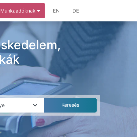
Munkaadóknak
EN
DE
skedelem,
nkák